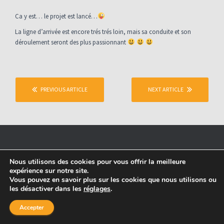
O
Ca y est… le projet est lancé…
N
La ligne d’arrivée est encore trés trés loin, mais sa conduite et son
déroulement seront des plus passionnant
PREVIOUS ARTICLE
NEXT ARTICLE
Nous utilisons des cookies pour vous offrir la meilleure
expérience sur notre site.
Vous pouvez en savoir plus sur les cookies que nous utilisons ou
Site réalisé et propulsé par
Steeven Thomas
les désactiver dans les
réglages
.
Accepter