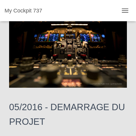
My Cockpit 737
D
É
P
L
I
E
R
L
A
N
A
V
I
05/2016 -
DEMARRAGE DU
G
A
PROJET
T
I