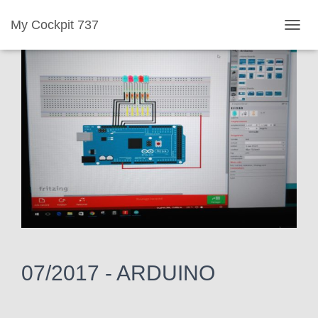
My Cockpit 737
D
É
P
L
I
E
R
L
A
N
A
V
I
G
07/2017 -
ARDUINO
A
T
I