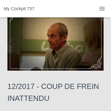
My Cockpit 737
D
É
P
L
I
E
R
L
A
N
A
V
12/2017 -
COUP DE FREIN
I
G
INATTENDU
A
T
I