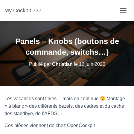
My Cockpit 737
D
É
P
L
Panels – Knobs (boutons de
I
commande, switchs…)
E
R
Publié par
Christian
le
12 juin 2020
L
A
N
A
V
Les vacances sont finies… mais on continue
Montage
I
« à blanc » des différents bezels, des cadres et du cache
G
des standbye, de l’AFDS…..
A
T
Ces pièces viennent de chez OpenCockpit
I