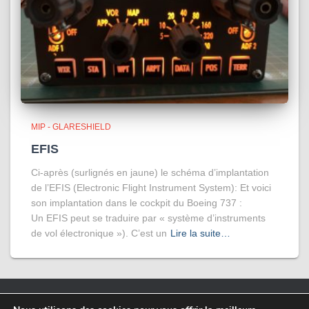
MIP - GLARESHIELD
EFIS
Ci-après (surlignés en jaune) le schéma d’implantation
de l’EFIS (Electronic Flight Instrument System): Et voici
son implantation dans le cockpit du Boeing 737 :
Un EFIS peut se traduire par « système d’instruments
de vol électronique »). C’est un
Lire la suite…