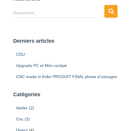
R
Rechercher…
e
c
h
e
Derniers articles
r
c
CDU
h
e
Upgrade PC et Mini-cockpit
r
CNC made in Krikri PRODUIT FINAL phase d’usinages
:
Catégories
Atelier
(2)
Cnc
(3)
Divers
(4)