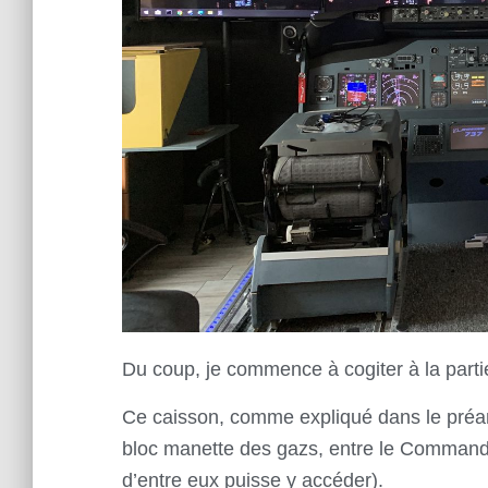
Du coup, je commence à cogiter à la part
Ce caisson, comme expliqué dans le préa
bloc manette des gazs, entre le Commanda
d’entre eux puisse y accéder).