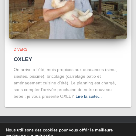
DIVERS
OXLEY
On arrive à l’été, mois propices aux ouacances (simu,
siestes, piscine), bricolage (carrelage patio et
aménagement cuisine d’été). Le planning est chargé,
sans compter l’arrivée prochaine de notre nouveau
bébé : je vous présente OXLEY
Lire la suite…
Nous utilisons des cookies pour vous offrir la meilleure
expérience sur notre site.