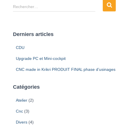
R
Rechercher…
e
c
h
e
Derniers articles
r
c
CDU
h
e
Upgrade PC et Mini-cockpit
r
CNC made in Krikri PRODUIT FINAL phase d’usinages
:
Catégories
Atelier
(2)
Cnc
(3)
Divers
(4)