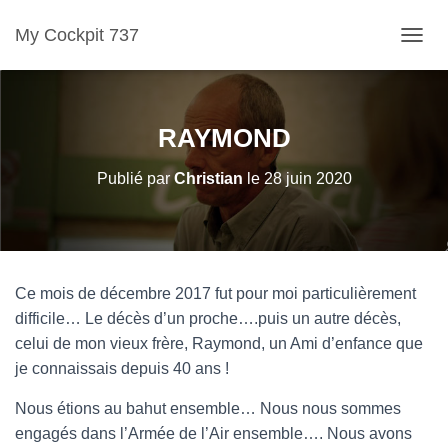
My Cockpit 737
D
É
P
L
RAYMOND
I
E
Publié par
Christian
le
28 juin 2020
R
L
A
N
A
Ce mois de décembre 2017 fut pour moi particulièrement
V
difficile… Le décès d’un proche….puis un autre décès,
I
celui de mon vieux frère, Raymond, un Ami d’enfance que
G
je connaissais depuis 40 ans !
A
Nous étions au bahut ensemble… Nous nous sommes
T
engagés dans l’Armée de l’Air ensemble…. Nous avons
I