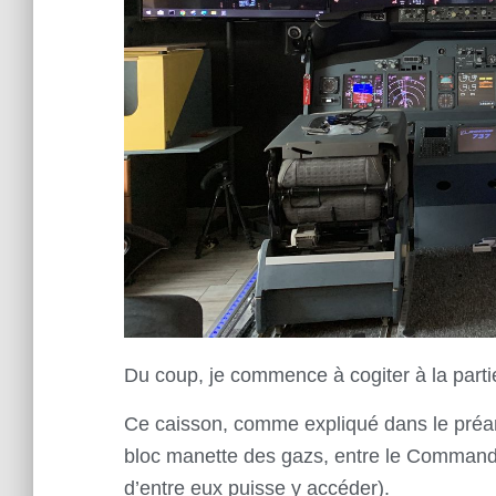
Du coup, je commence à cogiter à la part
Ce caisson, comme expliqué dans le préa
bloc manette des gazs, entre le Commanda
d’entre eux puisse y accéder).