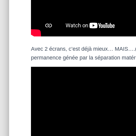
Avec 2 écrans, c’est déjà mieux… MAIS….(il 
permanence génée par la séparation matér