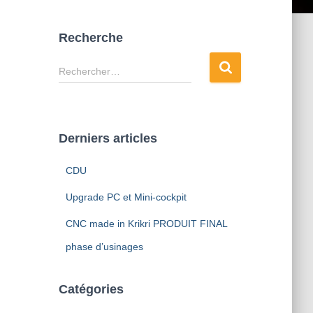
Recherche
R
Rechercher…
e
c
h
e
Derniers articles
r
c
CDU
h
e
Upgrade PC et Mini-cockpit
r
CNC made in Krikri PRODUIT FINAL
:
phase d’usinages
Catégories